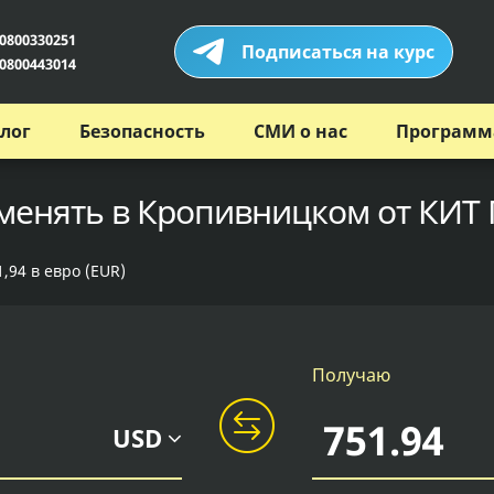
Показати
Подписаться на курс
0800443014
лог
Безопасность
СМИ о нас
Программ
бменять в Кропивницком от КИТ 
,94 в евро (EUR)
Получаю
USD