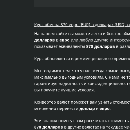
Курс обмена 870 евро (EUR) в долларах (USD) с
На нашем сайте вы можете легко и быстро об
долларов
в
евро
или любую другую интересующ
показывает эквиваленты
870 долларов
в разл
Курс обновляется в режиме реального времен
Мы гордимся тем, что у нас всегда самые выг
максимально выгодным условиям. С нами не т
гарантируя надежность и конфиденциальность 
вы получите лучшие условия.
Конвертер валют поможет вам узнать стоимо
мгновенно перевести
доллар
в
евро
.
Эти знания помогут вам рассчитать стоимость
870 долларов
в других валютах на текущее ч