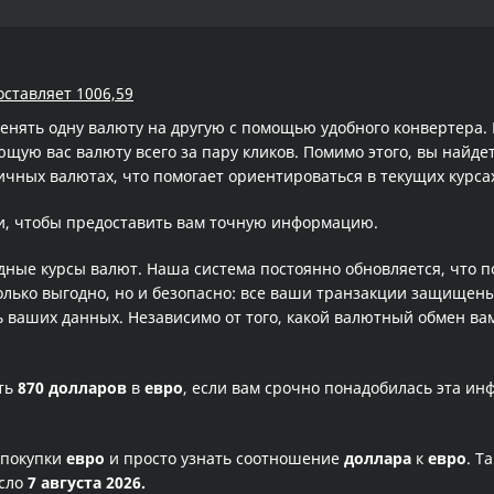
оставляет 1006,59
менять одну валюту на другую с помощью удобного конвертера
ую вас валюту всего за пару кликов. Помимо этого, вы найде
ичных валютах, что помогает ориентироваться в текущих курс
и, чтобы предоставить вам точную информацию.
одные курсы валют. Наша система постоянно обновляется, что 
олько выгодно, но и безопасно: все ваши транзакции защищен
ваших данных. Независимо от того, какой валютный обмен вам
сть
870 долларов
в
евро
, если вам срочно понадобилась эта и
 покупки
евро
и просто узнать соотношение
доллара
к
евро
. Т
исло
7 августа 2026.