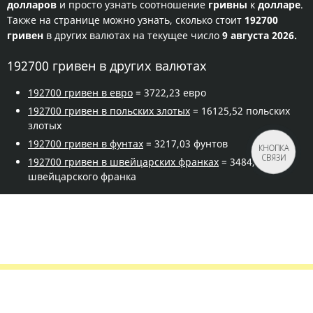
долларов
и просто узнать соотношение
гривны
к
долларе
.
Также на странице можно узнать, сколько стоит
192700
гривен
в других валютах на текущее число
9 августа 2026.
192700 гривен в других валютах
192700 гривен в евро
= 3722,23 евро
192700 гривен в польских злотых
= 16125,52 польских
злотых
192700 гривен в фунтах
= 3217,03 фунтов
КНОПКА
СВЯЗИ
192700 гривен в швейцарских франках
= 3484,63
швейцарского франка
Правила сервиса
Политика конфиденциальности