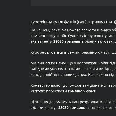
Курс обміну 28030 фунтів (GBP) в гривнях (UAH
На нашому сайті ви можете легко та швидко о
гривень
в
фунт
або будь-яку іншу валюту, яка 
еквіваленти
28030 гривень
в різних валютах, 
Курс оновлюється в режимі реального часу, щ
Ми пишаємося тим, що у нас завжди найвигідн
вигідними умовами. З нами не тільки вигідно, 
конфіденційність ваших даних. Незалежно від 
Конвертер валют допоможе вам дізнатися вар
миттєво перекласти
гривню
у
фунт
.
Ці знання допоможуть вам розрахувати вартіс
скільки коштує
28030 гривень
в інших валюта