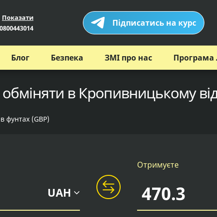
Показати
Підписатись на курс
0800443014
Блог
Безпека
ЗМІ про нас
Програма 
 обміняти в Кропивницькому ві
 в фунтах (GBP)
Отримуєте
UAH