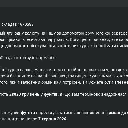
) складає 1670588
бміняти одну валюту на іншу за допомогою зручного конвертер
вас цікавить, всього за пару кліків. Крім цього, ви знайдете ка
що допомагає орієнтуватися в поточних курсах і приймати вигід
об надати точну інформацію.
іші курси валют. Наша система постійно оновлюється, що дозв
але й безпечно: всі ваші транзакції захищені сучасними технол
того, який валютний обмін вам потрібен, ви можете бути впевне
тість
28030 гривень
у
фунтів
, якщо вам терміново знадобилася
ть покупки
фунтів
і просто дізнатися співвідношення
гривні
до
х на поточне число
7 серпня 2026
.