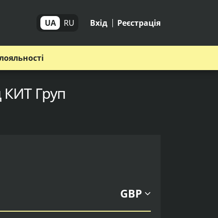
UA
RU
Вхід
Реєстрація
лояльності
д КИТ Груп
GBP