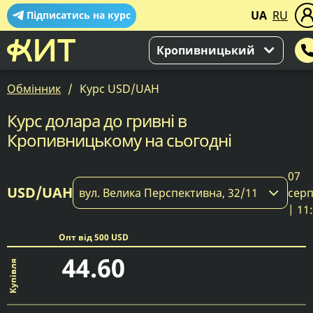
UA
RU
Підписатись на курс
Кропивницький
Обмінник
Курс USD/UAH
Курс долара до гривні в
Кропивницькому на сьогодні
07
USD/UAH
вул. Велика Перспективна, 32/11
сер
| 11
Опт від 500 USD
44.60