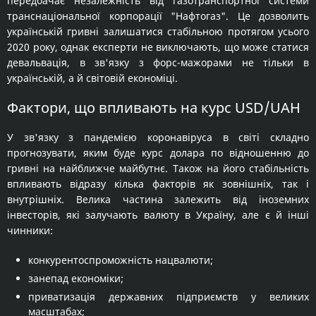
передбачає незалежність від газотранспортної системи
транснаціональної корпорації "Нафтогаз". Це дозволить
українській гривні залишатися стабільною протягом усього
2020 року, однак експерти не виключають, що може статися
девальвація, в зв'язку з форс-мажорами не тільки в
українській, а й світовій економіці.
Фактори, що впливають на курс USD/UAH
У зв'язку з пандемією коронавіруса в світі складно
прогнозувати, яким буде курс долара по відношенню до
гривні на найближче майбутнє. Також на його стабільність
впливають відразу кілька факторів як зовнішніх, так і
внутрішніх. Велика частина залежить від іноземних
інвесторів, які залучають валюту в Україну, але є й інші
чинники:
конкурентоспроможність нацвалюти;
занепад економіки;
приватизація державних підприємств у великих
масштабах;