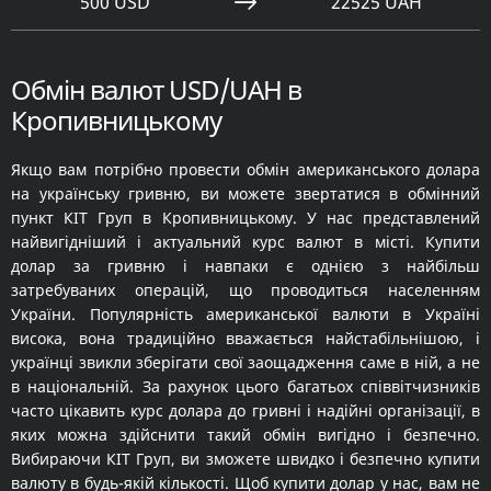
500 USD
22525 UAH
Обмін валют USD/UAH в
Кропивницькому
Якщо вам потрібно провести обмін американського долара
на українську гривню, ви можете звертатися в обмінний
пункт КІТ Груп в Кропивницькому. У нас представлений
найвигідніший і актуальний курс валют в місті. Купити
долар за гривню і навпаки є однією з найбільш
затребуваних операцій, що проводиться населенням
України. Популярність американської валюти в Україні
висока, вона традиційно вважається найстабільнішою, і
українці звикли зберігати свої заощадження саме в ній, а не
в національній. За рахунок цього багатьох співвітчизників
часто цікавить курс долара до гривні і надійні організації, в
яких можна здійснити такий обмін вигідно і безпечно.
Вибираючи КІТ Груп, ви зможете швидко і безпечно купити
валюту в будь-якій кількості. Щоб купити долар у нас, вам не