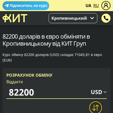
UA
RU
Підписатись на курс
Кропивницький
82200 доларів в євро обміняти в
Кропивницькому від КИТ Груп
Курс обміну 82200 доларів (USD) складає 71045,81 в євро
(EUR)
РОЗРАХУНОК ОБМІНУ
Віддаєте
USD