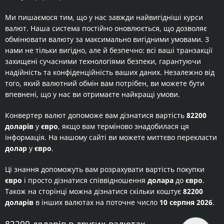
Ми пишаємося тим, що у нас завжди найвигідніші курси
валют. Наша система постійно оновлюється, що дозволяє
обмінювати валюту за максимально вигідними умовами. З
нами не тільки вигідно, але й безпечно: всі ваші транзакції
захищені сучасними технологіями безпеки, гарантуючи
надійність та конфіденційність ваших даних. Незалежно від
того, який валютний обмін вам потрібен, ви можете бути
впевнені, що у нас ви отримаєте найкращі умови.
Конвертер валют допоможе вам дізнатися вартість
82200
доларів
у
євро
, якщо вам терміново знадобилася ця
інформація. На нашому сайті ви можете миттєво перекласти
долар
у
євро
.
Ці знання допоможуть вам розрахувати вартість покупки
євро
і просто дізнатися співвідношення
долара
до
євро
.
Також на сторінці можна дізнатися скільки коштує
82200
доларів
в інших валютах на поточне число
10 серпня 2026
.