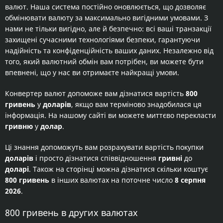
валют. Наша система постійно оновлюється, що дозволяє
обмінювати валюту за максимально вигідними умовами. З
нами не тільки вигідно, але й безпечно: всі ваші транзакції
захищені сучасними технологіями безпеки, гарантуючи
надійність та конфіденційність ваших даних. Незалежно від
того, який валютний обмін вам потрібен, ви можете бути
впевнені, що у нас ви отримаєте найкращі умови.
Конвертер валют допоможе вам дізнатися вартість
800
гривень
у
доларів
, якщо вам терміново знадобилася ця
інформація. На нашому сайті ви можете миттєво перекласти
гривню
у
долар
.
Ці знання допоможуть вам розрахувати вартість покупки
доларів
і просто дізнатися співвідношення
гривні
до
доларі
. Також на сторінці можна дізнатися скільки коштує
800 гривень
в інших валютах на поточне число
8 серпня
2026
.
800 гривень в других валютах