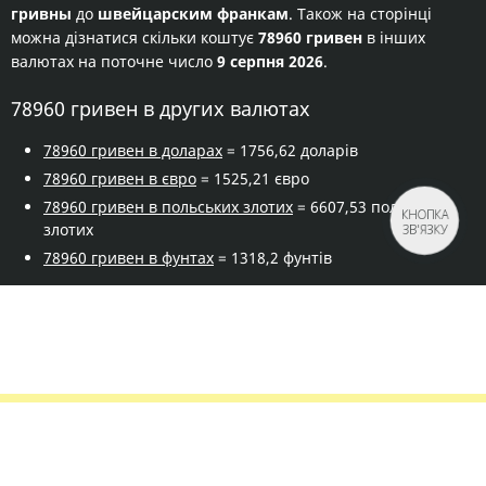
гривны
до
швейцарским франкам
. Також на сторінці
можна дізнатися скільки коштує
78960 гривен
в інших
валютах на поточне число
9 серпня 2026
.
78960 гривен в других валютах
78960 гривен в доларах
= 1756,62 доларів
78960 гривен в євро
= 1525,21 євро
78960 гривен в польських злотих
= 6607,53 польських
КНОПКА
злотих
ЗВ'ЯЗКУ
78960 гривен в фунтах
= 1318,2 фунтів
Правила сервісу
Політика конфіденційності
Банківське золото