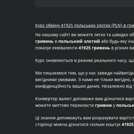
Курс обміну 41925 польських злотих (PLN) в гр
На нашому сайті ви можете легко та швидко о
гривень
в
польський злотий
або будь-яку інш
показує еквіваленти
41925 гривень
в різних в
Курс оновлюється в режимі реального часу, щ
Ми пишаємося тим, що у нас завжди найвигідн
вигідними умовами. З нами не тільки вигідно, 
конфіденційність ваших даних. Незалежно від 
Конвертер валют допоможе вам дізнатися вар
можете миттєво перекласти
гривню
у
польсь
Ці знання допоможуть вам розрахувати вартіс
сторінці можна дізнатися скільки коштує
41925