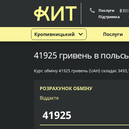
Послуги
0
8
0
0
Підтримка
Кропивницький
Послуги
41925 гривень в польсь
Курс обміну 41925 гривень (UAH) складає 3493,
РОЗРАХУНОК ОБМІНУ
Віддаєте