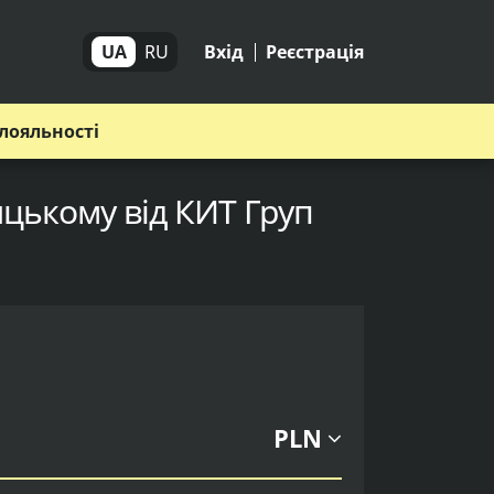
UA
RU
Вхід
Реєстрація
лояльності
цькому від КИТ Груп
PLN