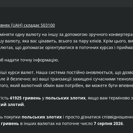
ивнях (UAH) складає 503100
бміняти одну валюту на іншу за допомогою зручного конвертер
у валюту, яка вас цікавить, всього за пару кліків. Крім цього,
алютах, що допомагає орієнтуватися в поточних курсах і прийма
об надати точну інформацію.
іші курси валют. Наша система постійно оновлюється, що дозв
але й безпечно: всі ваші транзакції захищені сучасними технол
того, який валютний обмін вам потрібен, ви можете бути впевне
тість
41925 гривень
у
польських злотих
, якщо вам терміново 
кий злотий
.
ть покупки
польських злотих
і просто дізнатися співвідношен
 гривень
в інших валютах на поточне число
7 серпня 2026
.