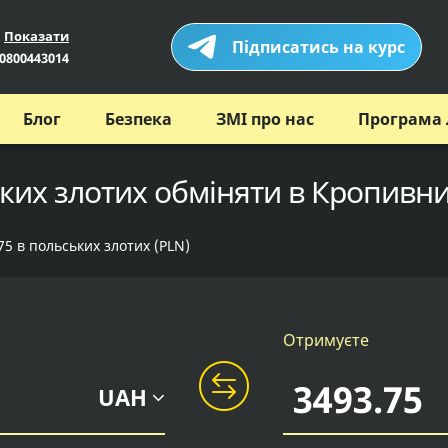
Показати
Підписатись на курс
0800443014
Блог
Безпека
ЗМІ про нас
Програма 
ких злотих обміняти в Кропивни
75 в польських злотих (PLN)
Отримуєте
UAH