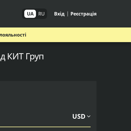
UA
RU
Вхід
Реєстрація
лояльності
ід КИТ Груп
USD