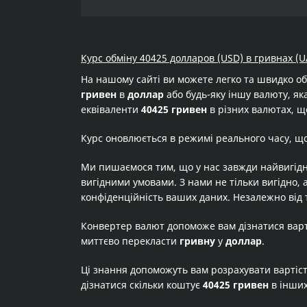
Курс обміну 40425 долларов (USD) в гривнах (U
На нашому сайті ви можете легко та швидко о
гривен
в
доллар
або будь-яку іншу валюту, яка
еквіваленти
40425 гривен
в різних валютах, щ
Курс оновлюється в режимі реального часу, щ
Ми пишаємося тим, що у нас завжди найвигідн
вигідними умовами. З нами не тільки вигідно, 
конфіденційність ваших даних. Незалежно від 
Конвертер валют допоможе вам дізнатися вар
миттєво перекласти
гривну
у
доллар
.
Ці знання допоможуть вам розрахувати вартіс
дізнатися скільки коштує
40425 гривен
в інших