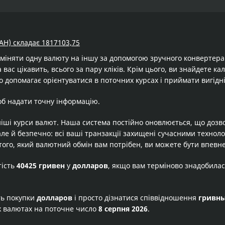
AH) складає 1817103,75
бміняти одну валюту на іншу за допомогою зручного конвертер
 вас цікавить, всього за пару кліків. Крім цього, ви знайдете к
о допомагає орієнтуватися в поточних курсах і приймати вигідн
об надати точну інформацію.
іші курси валют. Наша система постійно оновлюється, що дозв
але й безпечно: всі ваші транзакції захищені сучасними технол
того, який валютний обмін вам потрібен, ви можете бути впевне
тість
40425 гривен
у
долларов
, якщо вам терміново знадобилас
ть покупки
долларов
і просто дізнатися співвідношення
гривн
 валютах на поточне число
8 серпня 2026
.