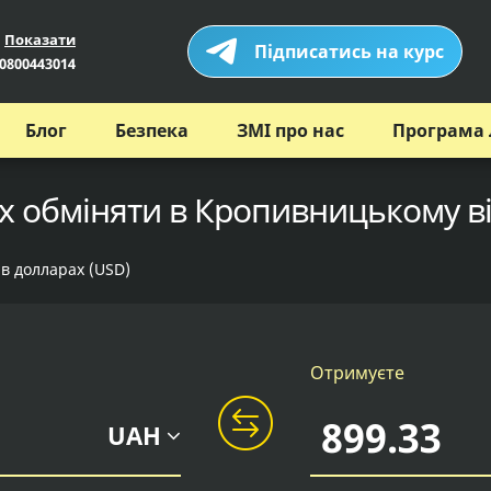
Показати
Підписатись на курс
0800443014
Блог
Безпека
ЗМІ про нас
Програма 
х обміняти в Кропивницькому в
 в долларах (USD)
Отримуєте
UAH