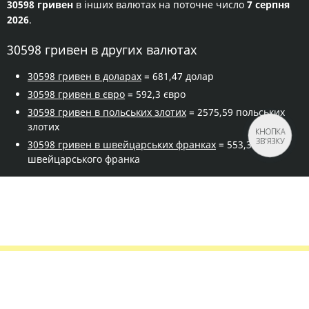
30598 гривен
в інших валютах на поточне число
7 серпня
2026
.
30598 гривен в других валютах
30598 гривен в доларах
= 681,47 долар
30598 гривен в євро
= 592,3 євро
30598 гривен в польських злотих
= 2575,59 польських
злотих
КНОПКА
ЗВ'ЯЗКУ
30598 гривен в швейцарських франках
= 553,31
швейцарського франка
Правила сервісу
Політика конфіденційності
Банківське золото