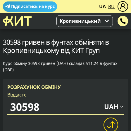
UA
RU
Підписатись на курс
Кропивницький
30598 гривен в фунтах обміняти в
Кропивницькому від КИТ Груп
Курс обміну 30598 гривен (UAH) складає 511,24 в фунтах
(GBP)
РОЗРАХУНОК ОБМІНУ
Віддаєте
UAH