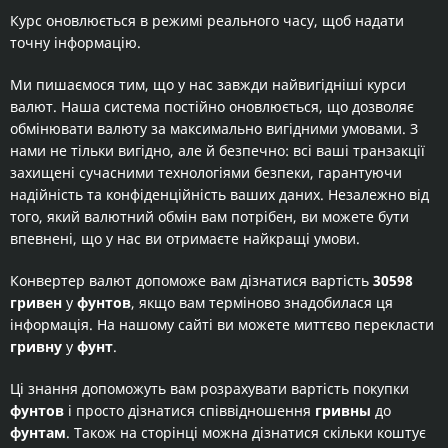
Курс оновлюється в режимі реального часу, щоб надати
точну інформацію.
Ми пишаємося тим, що у нас завжди найвигідніші курси
валют. Наша система постійно оновлюється, що дозволяє
обмінювати валюту за максимально вигідними умовами. З
нами не тільки вигідно, але й безпечно: всі ваші транзакції
захищені сучасними технологіями безпеки, гарантуючи
надійність та конфіденційність ваших даних. Незалежно від
того, який валютний обмін вам потрібен, ви можете бути
впевнені, що у нас ви отримаєте найкращі умови.
Конвертер валют допоможе вам дізнатися вартість
30598
гривен
у
фунтов
, якщо вам терміново знадобилася ця
інформація. На нашому сайті ви можете миттєво перекласти
гривну
у
фунт
.
Ці знання допоможуть вам розрахувати вартість покупки
фунтов
і просто дізнатися співвідношення
гривны
до
фунтам
. Також на сторінці можна дізнатися скільки коштує