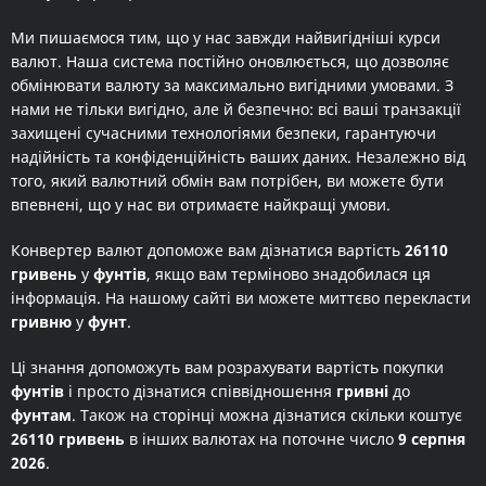
Ми пишаємося тим, що у нас завжди найвигідніші курси
валют. Наша система постійно оновлюється, що дозволяє
обмінювати валюту за максимально вигідними умовами. З
нами не тільки вигідно, але й безпечно: всі ваші транзакції
захищені сучасними технологіями безпеки, гарантуючи
надійність та конфіденційність ваших даних. Незалежно від
того, який валютний обмін вам потрібен, ви можете бути
впевнені, що у нас ви отримаєте найкращі умови.
Конвертер валют допоможе вам дізнатися вартість
26110
гривень
у
фунтів
, якщо вам терміново знадобилася ця
інформація. На нашому сайті ви можете миттєво перекласти
гривню
у
фунт
.
Ці знання допоможуть вам розрахувати вартість покупки
фунтів
і просто дізнатися співвідношення
гривні
до
фунтам
. Також на сторінці можна дізнатися скільки коштує
26110 гривень
в інших валютах на поточне число
9 серпня
2026
.