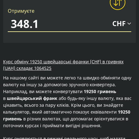
Отримуєте
CHF
Курс обміну 19250 швейцарські франки (CHF) в гривнях
(UAH) складає 1064525
На нашому сайті ви можете легко та швидко обміняти одну
валюту на іншу за допомогою зручного конвертера.
Наприклад, ви можете конвертувати
19250 гривень
в
швейцарський франк
або будь-яку іншу валюту, яка вас
цікавить, всього за пару кліків. Крім цього, ви знайдете
калькулятор, який автоматично показує еквіваленти
19250
гривень
в різних валютах, що допомагає орієнтуватися в
поточних курсах і приймати вигідні рішення.
Курс оновлюється в режимі реального часу, щоб надати