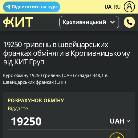
UA
RU
Підписатись на курс
Кропивницький
19250 гривень в швейцарських
франках обміняти в Кропивницькому
від КИТ Груп
Курс обміну 19250 гривень (UAH) складає 348,1 в
швейцарських франках (CHF)
РОЗРАХУНОК ОБМІНУ
Віддаєте
UAH