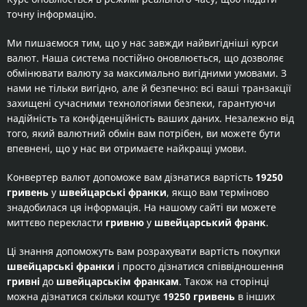
точну інформацію.
Ми пишаємося тим, що у нас завжди найвигідніші курси
валют. Наша система постійно оновлюється, що дозволяє
обмінювати валюту за максимально вигідними умовами. З
нами не тільки вигідно, але й безпечно: всі ваші транзакції
захищені сучасними технологіями безпеки, гарантуючи
надійність та конфіденційність ваших даних. Незалежно від
того, який валютний обмін вам потрібен, ви можете бути
впевнені, що у нас ви отримаєте найкращі умови.
Конвертер валют допоможе вам дізнатися вартість
19250
гривень
у
швейцарські франки
, якщо вам терміново
знадобилася ця інформація. На нашому сайті ви можете
миттєво перекласти
гривню
у
швейцарський франк
.
Ці знання допоможуть вам розрахувати вартість покупки
швейцарські франки
і просто дізнатися співвідношення
гривні
до
швейцарськім франкам
. Також на сторінці
можна дізнатися скільки коштує
19250 гривень
в інших