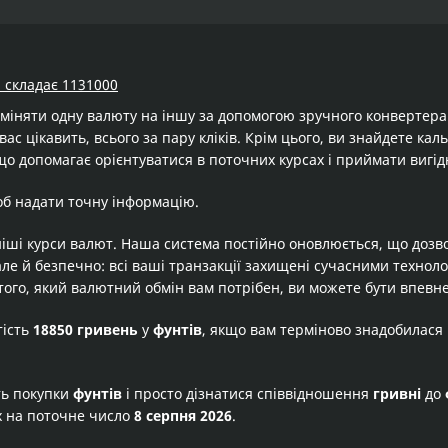
) складає 1131000
бміняти одну валюту на іншу за допомогою зручного конвертер
вас цікавить, всього за пару кліків. Крім цього, ви знайдете ка
що допомагає орієнтуватися в поточних курсах і приймати вигід
об надати точну інформацію.
іші курси валют. Наша система постійно оновлюється, що дозв
але й безпечно: всі ваші транзакції захищені сучасними технол
того, який валютний обмін вам потрібен, ви можете бути впевне
тість
18850 гривень
у
фунтів
, якщо вам терміново знадобилася
ть покупки
фунтів
і просто дізнатися співвідношення
гривні
до
х на поточне число
8 серпня 2026
.