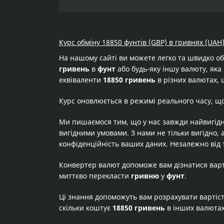
Курс обміну 18850 фунтів (GBP) в гривнях (UAH
На нашому сайті ви можете легко та швидко о
гривень
в
фунт
або будь-яку іншу валюту, яка 
еквіваленти
18850 гривень
в різних валютах, 
Курс оновлюється в режимі реального часу, щ
Ми пишаємося тим, що у нас завжди найвигідн
вигідними умовами. З нами не тільки вигідно, 
конфіденційність ваших даних. Незалежно від 
Конвертер валют допоможе вам дізнатися вар
миттєво перекласти
гривню
у
фунт
.
Ці знання допоможуть вам розрахувати вартіс
скільки коштує
18850 гривень
в інших валюта