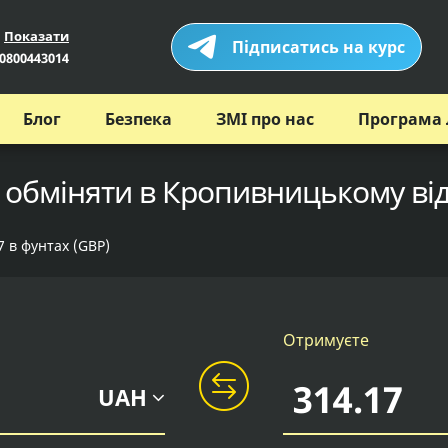
Показати
Підписатись на курс
0800443014
Блог
Безпека
ЗМІ про нас
Програма 
 обміняти в Кропивницькому ві
7 в фунтах (GBP)
Отримуєте
UAH