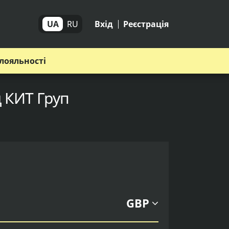
UA
RU
Вхід
Реєстрація
лояльності
д КИТ Груп
GBP