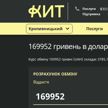
Послуги
0
8
0
0
Підтримка
Кропивницький
Послуги
169952 гривень в долар
Курс обміну 169952 гривні (UAH) складає 3785,
РОЗРАХУНОК ОБМІНУ
Віддаєте