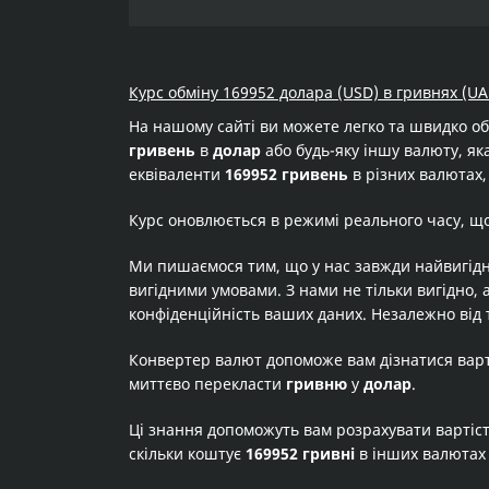
Курс обміну 169952 долара (USD) в гривнях (UA
На нашому сайті ви можете легко та швидко о
гривень
в
долар
або будь-яку іншу валюту, яка
еквіваленти
169952 гривень
в різних валютах,
Курс оновлюється в режимі реального часу, щ
Ми пишаємося тим, що у нас завжди найвигідн
вигідними умовами. З нами не тільки вигідно, 
конфіденційність ваших даних. Незалежно від 
Конвертер валют допоможе вам дізнатися вар
миттєво перекласти
гривню
у
долар
.
Ці знання допоможуть вам розрахувати вартіс
скільки коштує
169952 гривні
в інших валютах