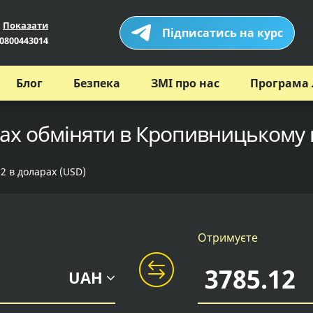
Показати
Підписатись на курс
0800443014
Блог
Безпека
ЗМІ про нас
Програма 
ах обміняти в Кропивницькому 
12 в доларах (USD)
Отримуєте
UAH