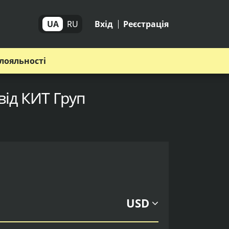
UA
RU
Вхід
Реєстрація
лояльності
від КИТ Груп
USD