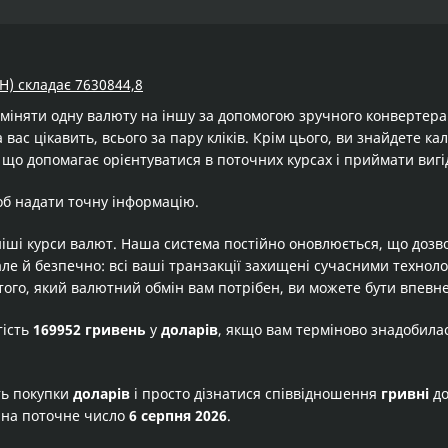
H) складає 7630844,8
бміняти одну валюту на іншу за допомогою зручного конвертер
 вас цікавить, всього за пару кліків. Крім цього, ви знайдете к
 що допомагає орієнтуватися в поточних курсах і приймати вигі
об надати точну інформацію.
іші курси валют. Наша система постійно оновлюється, що дозв
але й безпечно: всі ваші транзакції захищені сучасними технол
того, який валютний обмін вам потрібен, ви можете бути впевне
тість
169952 гривень
у
доларів
, якщо вам терміново знадобила
ть покупки
доларів
і просто дізнатися співвідношення
гривні
д
 на поточне число
6 серпня 2026
.