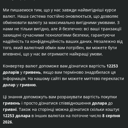
Ми пишаємося тим, що у нас завжди найвигідніші курси
валют. Наша система постійно оновлюється, що дозволяє
обмінювати валюту за максимально вигідними умовами. З
нами не тільки вигідно, але й безпечно: всі ваші транзакції
захищені сучасними технологіями безпеки, гарантуючи
надійність та конфіденційність ваших даних. Незалежно від
того, який валютний обмін вам потрібен, ви можете бути
впевнені, що у нас ви отримаєте найкращі умови.
Конвертер валют допоможе вам дізнатися вартість
12253
доларів
у
гривень
, якщо вам терміново знадобилася ця
інформація. На нашому сайті ви можете миттєво перекласти
долар
у
гривню
.
Ці знання допоможуть вам розрахувати вартість покупки
гривень
і просто дізнатися співвідношення
долара
до
гривні
. Також на сторінці можна дізнатися скільки коштує
12253 долара
в інших валютах на поточне число
8 серпня
2026
.