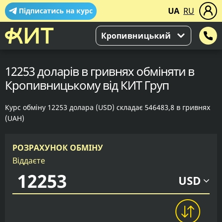
UA
RU
Підписатись на курс
Кропивницький
12253 доларів в гривнях обміняти в
Кропивницькому від КИТ Груп
Курс обміну 12253 долара (USD) складає 546483,8 в гривнях
(UAH)
РОЗРАХУНОК ОБМІНУ
Віддаєте
USD