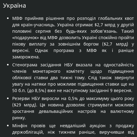
Україна
МВФ прийняв рішення про розподіл глобальних квот
для країн-учасниць. Україна отримає $2,7 млрд у другій
половині серпня без будь-яких зобов'язань. Такий
«подарунок» від МВФ дозволить Україні спокійно пройти
пікову виплату за зовнішнім боргом ($2,7 млрд) у
вересні. Однак програма з МВФ як і раніше
заморожена.
Стенограма засідання НБУ вказала на одностайність
членів монетарного комітету щодо підвищення
облікової ставки два тижні тому. Слід також звернути
увагу на натяки про можливе підвищення ставки ще на
50 б.п. (до 8,5%) вже не наступному засіданні 9 вересня.
Резерви НБУ виросли на 0,5% до максимуму цього року
($29 млрд). Ця новина дозволяє стримувати можливе
зростання девальваційних настроїв на валютному
ринку.
Мінфін провів ще невдаліший аукціон з продажу
держоблігацій, ніж тижнем раніше, виручивши від